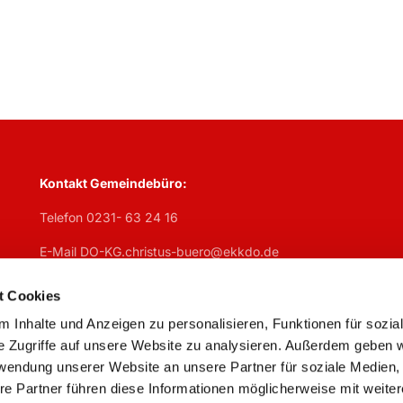
Kontakt Gemeindebüro:
Telefon 0231- 63 24 16
E-Mail DO-KG.christus-buero@ekkdo.de
Öffnungszeiten Gemeindebüro:
t Cookies
Mo
geschlosen,
Di
7:30 – 13 Uhr + 14 – 17 Uhr,
Mi
7:30 – 13 U
 Inhalte und Anzeigen zu personalisieren, Funktionen für sozia
Do
geschlossen,
Fr
7:30 – 13 Uhr
e Zugriffe auf unsere Website zu analysieren. Außerdem geben w
rwendung unserer Website an unsere Partner für soziale Medien
re Partner führen diese Informationen möglicherweise mit weite