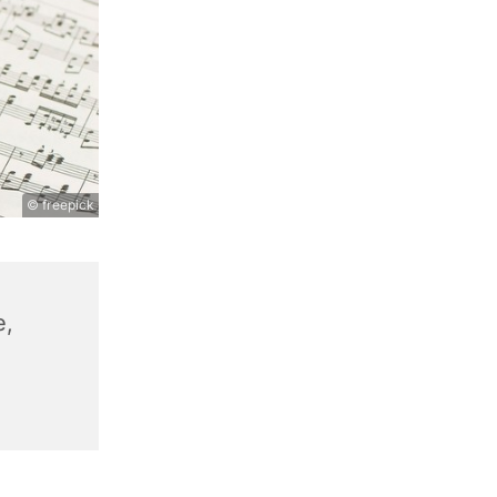
© freepick
e,