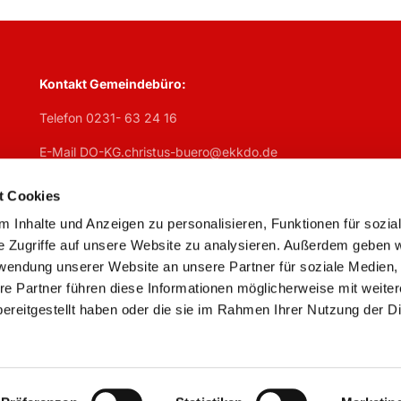
Kontakt Gemeindebüro:
Telefon 0231- 63 24 16
E-Mail DO-KG.christus-buero@ekkdo.de
Öffnungszeiten Gemeindebüro:
t Cookies
Mo
geschlosen,
Di
7:30 – 13 Uhr + 14 – 17 Uhr,
Mi
7:30 – 13 U
 Inhalte und Anzeigen zu personalisieren, Funktionen für sozia
Do
geschlossen,
Fr
7:30 – 13 Uhr
e Zugriffe auf unsere Website zu analysieren. Außerdem geben w
rwendung unserer Website an unsere Partner für soziale Medien
re Partner führen diese Informationen möglicherweise mit weite
ereitgestellt haben oder die sie im Rahmen Ihrer Nutzung der D
Impressum
Datenschutzerklärung
ChurchDesk-Logi