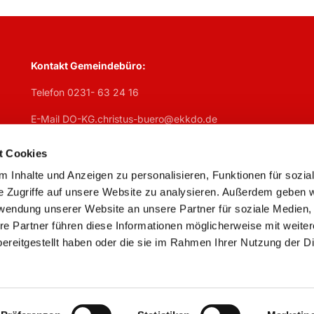
Kontakt Gemeindebüro:
Telefon 0231- 63 24 16
E-Mail DO-KG.christus-buero@ekkdo.de
Öffnungszeiten Gemeindebüro:
t Cookies
Mo
geschlosen,
Di
7:30 – 13 Uhr + 14 – 17 Uhr,
Mi
7:30 – 13 U
 Inhalte und Anzeigen zu personalisieren, Funktionen für sozia
Do
geschlossen,
Fr
7:30 – 13 Uhr
e Zugriffe auf unsere Website zu analysieren. Außerdem geben w
rwendung unserer Website an unsere Partner für soziale Medien
re Partner führen diese Informationen möglicherweise mit weite
ereitgestellt haben oder die sie im Rahmen Ihrer Nutzung der D
Impressum
Datenschutzerklärung
ChurchDesk-Logi