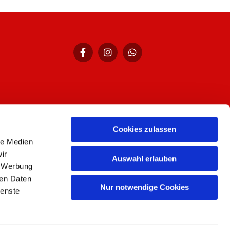
hr,
Cookies zulassen
le Medien
ir
Auswahl erlauben
, Werbung
ren Daten
Nur notwendige Cookies
ienste
n