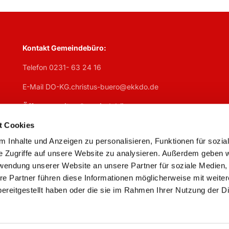
Kontakt Gemeindebüro:
Telefon 0231- 63 24 16
E-Mail DO-KG.christus-buero@ekkdo.de
Öffnungszeiten Gemeindebüro:
Mo
geschlosen,
Di
7:30 – 13 Uhr + 14 – 17 Uhr,
Mi
7:30 – 13 U
t Cookies
Do
geschlossen,
Fr
7:30 – 13 Uhr
 Inhalte und Anzeigen zu personalisieren, Funktionen für sozia
e Zugriffe auf unsere Website zu analysieren. Außerdem geben w
rwendung unserer Website an unsere Partner für soziale Medien
re Partner führen diese Informationen möglicherweise mit weite
ereitgestellt haben oder die sie im Rahmen Ihrer Nutzung der D
Impressum
Datenschutzerklärung
ChurchDesk-Logi