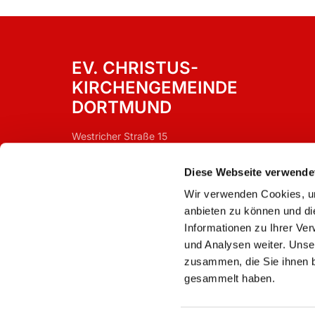
EV. CHRISTUS-
KIRCHENGEMEINDE
DORTMUND
Westricher Straße 15
Dortmund, 44388
Diese Webseite verwende
Wir verwenden Cookies, um
anbieten zu können und di
Informationen zu Ihrer Ve
und Analysen weiter. Unse
zusammen, die Sie ihnen b
gesammelt haben.