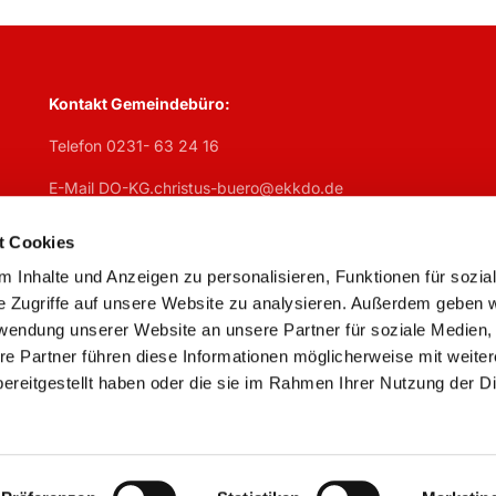
Kontakt Gemeindebüro:
Telefon 0231- 63 24 16
E-Mail DO-KG.christus-buero@ekkdo.de
Öffnungszeiten Gemeindebüro:
t Cookies
Mo
geschlosen,
Di
7:30 – 13 Uhr + 14 – 17 Uhr,
Mi
7:30 – 13 U
 Inhalte und Anzeigen zu personalisieren, Funktionen für sozia
Do
geschlossen,
Fr
7:30 – 13 Uhr
e Zugriffe auf unsere Website zu analysieren. Außerdem geben w
rwendung unserer Website an unsere Partner für soziale Medien
re Partner führen diese Informationen möglicherweise mit weite
ereitgestellt haben oder die sie im Rahmen Ihrer Nutzung der D
Impressum
Datenschutzerklärung
ChurchDesk-Logi