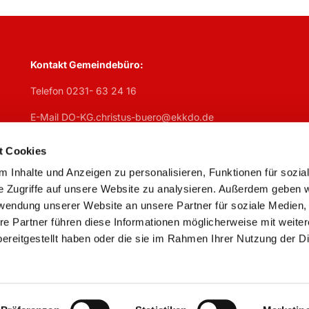
Kontakt Gemeindebüro:
Telefon 0231- 63 24 16
E-Mail DO-KG.christus-buero@ekkdo.de
Öffnungszeiten Gemeindebüro:
t Cookies
Mo
geschlosen,
Di
7:30 – 13 Uhr + 14 – 17 Uhr,
Mi
7:30 – 13 U
 Inhalte und Anzeigen zu personalisieren, Funktionen für sozia
Do
geschlossen,
Fr
7:30 – 13 Uhr
e Zugriffe auf unsere Website zu analysieren. Außerdem geben w
rwendung unserer Website an unsere Partner für soziale Medien
re Partner führen diese Informationen möglicherweise mit weite
ereitgestellt haben oder die sie im Rahmen Ihrer Nutzung der D
Impressum
Datenschutzerklärung
ChurchDesk-Logi