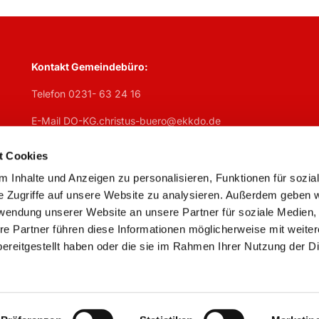
Kontakt Gemeindebüro:
Telefon 0231- 63 24 16
E-Mail DO-KG.christus-buero@ekkdo.de
Öffnungszeiten Gemeindebüro:
t Cookies
Mo
geschlosen,
Di
7:30 – 13 Uhr + 14 – 17 Uhr,
Mi
7:30 – 13 U
 Inhalte und Anzeigen zu personalisieren, Funktionen für sozia
Do
geschlossen,
Fr
7:30 – 13 Uhr
e Zugriffe auf unsere Website zu analysieren. Außerdem geben w
rwendung unserer Website an unsere Partner für soziale Medien
re Partner führen diese Informationen möglicherweise mit weite
ereitgestellt haben oder die sie im Rahmen Ihrer Nutzung der D
Impressum
Datenschutzerklärung
ChurchDesk-Logi