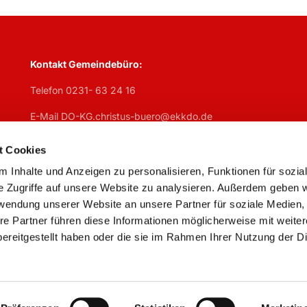
Kontakt Gemeindebüro:
Telefon 0231- 63 24 16
E-Mail DO-KG.christus-buero@ekkdo.de
Öffnungszeiten Gemeindebüro:
t Cookies
Mo
geschlosen,
Di
7:30 – 13 Uhr + 14 – 17 Uhr,
Mi
7:30 – 13 U
 Inhalte und Anzeigen zu personalisieren, Funktionen für sozia
Do
geschlossen,
Fr
7:30 – 13 Uhr
e Zugriffe auf unsere Website zu analysieren. Außerdem geben w
rwendung unserer Website an unsere Partner für soziale Medien
re Partner führen diese Informationen möglicherweise mit weite
ereitgestellt haben oder die sie im Rahmen Ihrer Nutzung der D
Impressum
Datenschutzerklärung
ChurchDesk-Logi