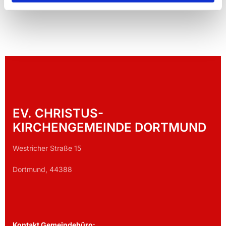
EV. CHRISTUS-
KIRCHENGEMEINDE DORTMUND
Westricher Straße 15
Dortmund, 44388
Kontakt Gemeindebüro: