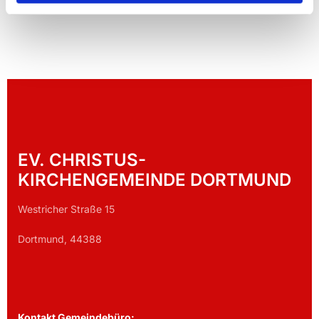
EV. CHRISTUS-
KIRCHENGEMEINDE DORTMUND
Westricher Straße 15
Dortmund, 44388
Kontakt Gemeindebüro: