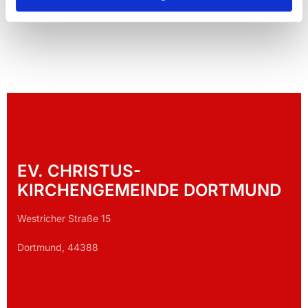
EV. CHRISTUS-
KIRCHENGEMEINDE DORTMUND
Westricher Straße 15
Dortmund, 44388