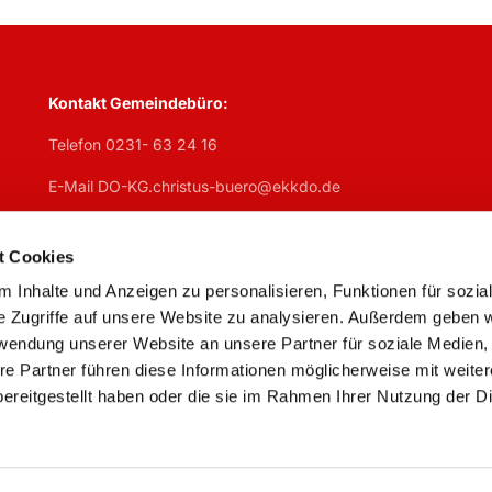
Kontakt Gemeindebüro:
Telefon 0231- 63 24 16
E-Mail DO-KG.christus-buero@ekkdo.de
Öffnungszeiten Gemeindebüro:
Mo
geschlosen,
Di
7:30 – 13 Uhr + 14 – 17 Uhr,
Mi
7:30 – 13 U
t Cookies
Do
geschlossen,
Fr
7:30 – 13 Uhr
 Inhalte und Anzeigen zu personalisieren, Funktionen für sozia
e Zugriffe auf unsere Website zu analysieren. Außerdem geben w
rwendung unserer Website an unsere Partner für soziale Medien
re Partner führen diese Informationen möglicherweise mit weite
ereitgestellt haben oder die sie im Rahmen Ihrer Nutzung der D
Impressum
Datenschutzerklärung
ChurchDesk-Logi