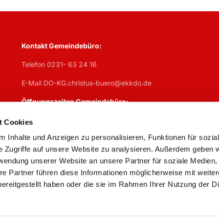
Kontakt Gemeindebüro:
Telefon 0231- 63 24 16
E-Mail DO-KG.christus-buero@ekkdo.de
Öffnungszeiten Gemeindebüro:
Mo
geschlosen,
Di
7:30 – 13 Uhr + 14 – 17 Uhr,
Mi
7:30 – 13 U
t Cookies
Do
geschlossen,
Fr
7:30 – 13 Uhr
 Inhalte und Anzeigen zu personalisieren, Funktionen für sozia
e Zugriffe auf unsere Website zu analysieren. Außerdem geben w
rwendung unserer Website an unsere Partner für soziale Medien
re Partner führen diese Informationen möglicherweise mit weite
Impressum
Datenschutzerklärung
ChurchDesk-Logi
ereitgestellt haben oder die sie im Rahmen Ihrer Nutzung der D