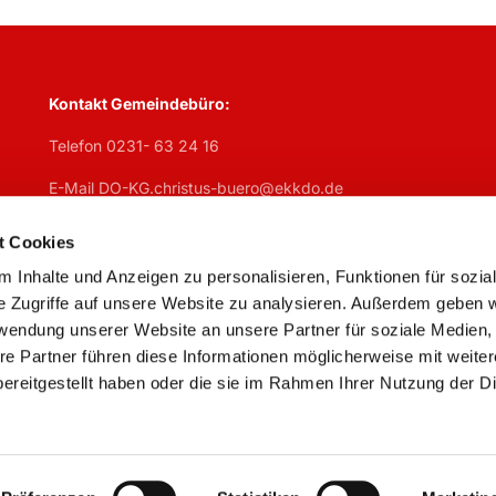
Kontakt Gemeindebüro:
Telefon 0231- 63 24 16
E-Mail DO-KG.christus-buero@ekkdo.de
Öffnungszeiten Gemeindebüro:
t Cookies
Mo
geschlosen,
Di
7:30 – 13 Uhr + 14 – 17 Uhr,
Mi
7:30 – 13 U
 Inhalte und Anzeigen zu personalisieren, Funktionen für sozia
Do
geschlossen,
Fr
7:30 – 13 Uhr
e Zugriffe auf unsere Website zu analysieren. Außerdem geben w
rwendung unserer Website an unsere Partner für soziale Medien
re Partner führen diese Informationen möglicherweise mit weite
ereitgestellt haben oder die sie im Rahmen Ihrer Nutzung der D
Impressum
Datenschutzerklärung
ChurchDesk-Logi