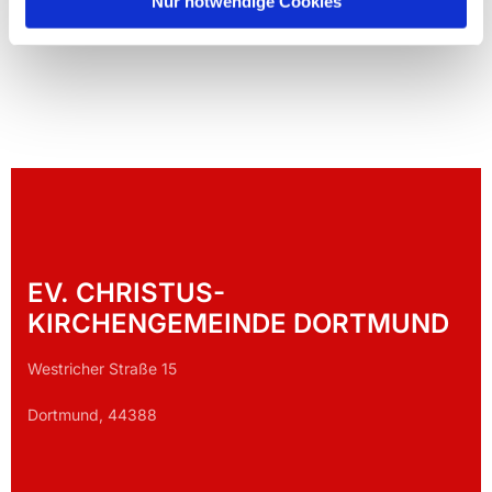
Nur notwendige Cookies
EV. CHRISTUS-
KIRCHENGEMEINDE DORTMUND
Westricher Straße 15
Dortmund, 44388