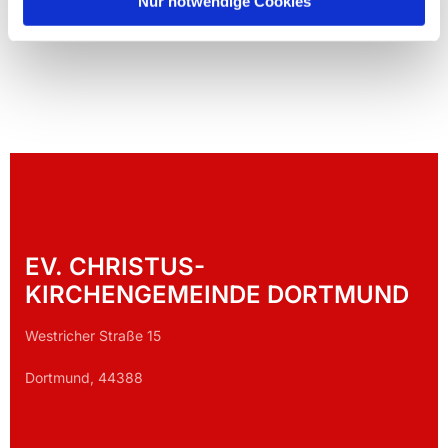
Nur notwendige Cookies
EV. CHRISTUS-
KIRCHENGEMEINDE DORTMUND
Westricher Straße 15
Dortmund, 44388