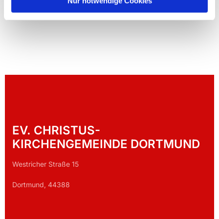
Nur notwendige Cookies
EV. CHRISTUS-
KIRCHENGEMEINDE DORTMUND
Westricher Straße 15
Dortmund, 44388