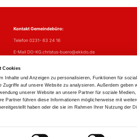
Kontakt Gemeindebüro:
Telefon 0231- 63 24 16
E-Mail DO-KG.christus-buero@ekkdo.de
Öffnungszeiten Gemeindebüro:
t Cookies
Mo
geschlosen,
Di
7:30 – 13 Uhr + 14 – 17 Uhr,
Mi
7:30 – 13 U
Do
geschlossen,
Fr
7:30 – 13 Uhr
 Inhalte und Anzeigen zu personalisieren, Funktionen für sozia
e Zugriffe auf unsere Website zu analysieren. Außerdem geben w
rwendung unserer Website an unsere Partner für soziale Medien
re Partner führen diese Informationen möglicherweise mit weite
ereitgestellt haben oder die sie im Rahmen Ihrer Nutzung der D
Impressum
Datenschutzerklärung
ChurchDesk-Logi