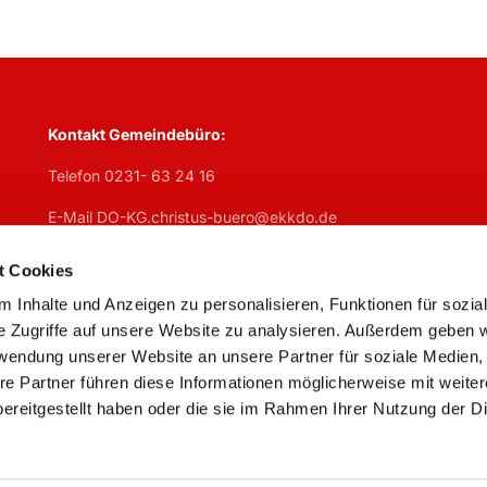
Kontakt Gemeindebüro:
Telefon 0231- 63 24 16
E-Mail DO-KG.christus-buero@ekkdo.de
Öffnungszeiten Gemeindebüro:
t Cookies
Mo
geschlosen,
Di
7:30 – 13 Uhr + 14 – 17 Uhr,
Mi
7:30 – 13 U
 Inhalte und Anzeigen zu personalisieren, Funktionen für sozia
Do
geschlossen,
Fr
7:30 – 13 Uhr
e Zugriffe auf unsere Website zu analysieren. Außerdem geben w
rwendung unserer Website an unsere Partner für soziale Medien
re Partner führen diese Informationen möglicherweise mit weite
ereitgestellt haben oder die sie im Rahmen Ihrer Nutzung der D
Impressum
Datenschutzerklärung
ChurchDesk-Logi